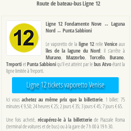
Route de bateau-bus Ligne 12
Ligne 12 Fondamente Nove ↔ Laguna
Nord ↔ Punta Sabbioni
Le vaporetto de la
ligne 12
relie
Venice
aux
îles de la lagune du Nord
: il s’arrête à
Murano
,
Mazzorbo
,
Torcello
,
Burano
,
Treporti
et
Punta Sabbioni
qu’il est atteint par le
bus Atvo
étant la
ligne limitée à Treporti.
Ligne 12 tickets vaporetto Venise
Ici vous
achetez au même prix que la billetterie
. 1 billet: 75
minutes € 9,50; 24 heures € 25; 2 jours € 35; 3 jours € 45; 7 jours € 65.
Une fois acheté,
récupérez-le à la billetterie
de Piazzale Roma
(terminal de voitures et de bus) ou à la gare de 7 h 00 à 19 h 30.