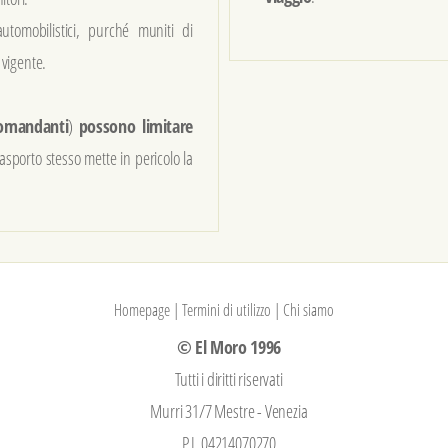
automobilistici, purché muniti di
 vigente.
omandanti
)
possono limitare
rasporto stesso mette in pericolo la
Homepage
|
Termini di utilizzo
|
Chi siamo
© El Moro 1996
Tutti i diritti riservati
Murri 31/7 Mestre - Venezia
P.I. 04214070270