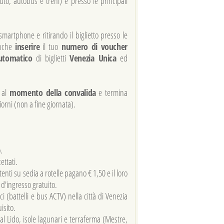
uto, autobus e treni) e presso le principali
martphone e ritirando il biglietto presso le
anche
inserire
il tuo
numero di voucher
automatico
di biglietti
Venezia Unica
ed
a al
momento della convalida
e termina
iorni (non a fine giornata).
.
ettati.
utenti su sedia a rotelle pagano € 1,50 e il loro
d'ingresso gratuito.
ici (battelli e bus ACTV) nella città di Venezia
isito.
us al Lido, isole lagunari e terraferma (Mestre,