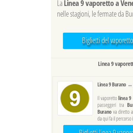
La
Linea 9 vaporetto a Ven
nelle stagioni, le fermate da Bur
Biglietti del vaporett
Linea 9 vaporet
Linea 9 Burano ↔ 
Il vaporetto
linea 9
passeggeri tra
B
Burano
va diretto 
da qui fa il percorso 
Biglietti linea 9 vapor