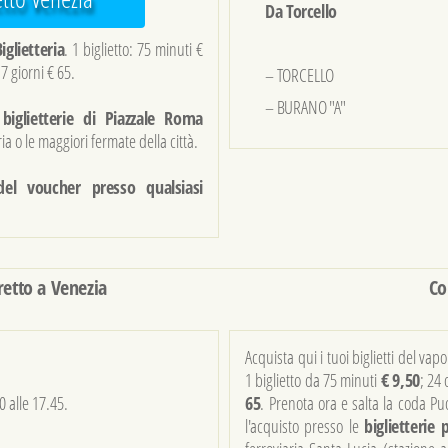
Da Torcello
iglietteria
. 1 biglietto: 75 minuti €
 7 giorni € 65.
– TORCELLO
– BURANO "A"
e
biglietterie di Piazzale Roma
a o le maggiori fermate della città.
del voucher presso qualsiasi
retto a Venezia
Co
Acquista qui i tuoi biglietti del vapo
1 biglietto da 75 minuti
€ 9,50
; 24
0 alle 17.45.
65
.
Prenota ora e salta la coda
Puo
l'acquisto presso le
biglietterie p