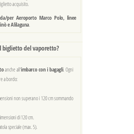
glietto acquisito.
V da/per Aeroporto Marco Polo, linee
sinò e Alilaguna
.
 biglietto del vaporetto?
tto
anche all'
imbarco con i bagagli
. Ogni
re a bordo:
dimensioni non superano i 120 cm sommando
imensioni di 120 cm.
ola speciale (max. 5).