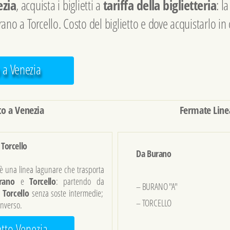
ezia
, acquista i biglietti a
tariffa della biglietteria
: l
ano a Torcello. Costo del biglietto e dove acquistarlo in c
o a Venezia
to a Venezia
Fermate Line
Torcello
Da Burano
è una linea lagunare che trasporta
urano
e
Torcello
: partendo da
– BURANO "A"
a
Torcello
senza soste intermedie;
– TORCELLO
inverso.
etto Venezia