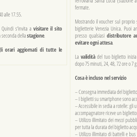
ferroviaria Santa Lucia (stazione a
fermate.
40 alle 17.55.
Mostrando il voucher sul proprio s
. Quindi s'invita a
visitare il sito
biglietterie Venezia Unica. Puoi 
 seconda della
stagione
.
presso qualsiasi
distributore 
evitare ogni attesa
.
i orari aggiornati di tutte le
La
validità
del tuo biglietto inizi
dopo 75 minuti, 24, 48, 72 ore o 7 g
Cosa è incluso nel servizio
– Consegna immediata del biglietto
– I biglietti su smartphone sono acc
– Accessibile in sedia a rotelle: gli 
accompagnatore riceve un biglietto 
– Utilizzo illimitato dei mezzi pubbl
per tutta la durata del biglietto acqu
– Utilizzo illimitato di battelli e b