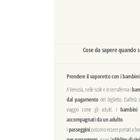
Cose da sapere quando si
Prendere il vaporetto con i bambini
A Venezia, nelle isole e in terraferma i
bam
dal pagamento
del biglietto. Dall'età 
viaggio come gli adulti. I
bambini 
accompagnati da un adulto
.
I
passeggini
possono essere portati a b
per passeggero
, e con l'
obbligo di rip