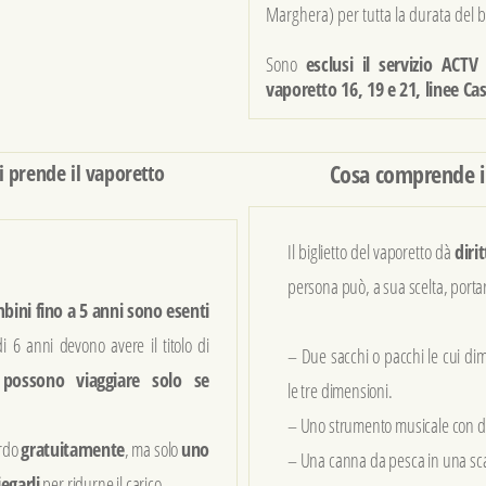
Marghera) per tutta la durata del bi
Sono
esclusi il servizio ACT
vaporetto 16, 19 e 21, linee Ca
Cosa comprende il
 prende il vaporetto
Il biglietto del vaporetto dà
diri
persona può, a sua scelta, porta
bini fino a 5 anni sono esenti
di 6 anni devono avere il titolo di
– Due sacchi o pacchi le cui 
possono viaggiare solo se
le tre dimensioni.
– Uno strumento musicale con d
ordo
gratuitamente
, ma solo
uno
– Una canna da pesca in una scat
iegarli
per ridurne il carico.