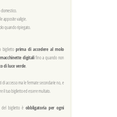
o domestico.
le apposite valigie.
lo quando ripiegato.
o biglietto
prima di accedere al molo
e
macchinette digitali
fino a quando non
co di luce verde
.
i di accesso ma le fermate secondarie no, e
re il tuo biglietto ed essere multato.
del biglietto è
obbligatoria per ogni