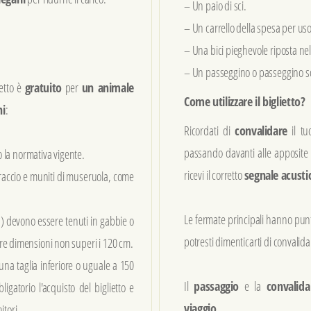
– Un paio di sci.
– Un carrello della spesa per us
– Una bici pieghevole riposta nel
– Un passeggino o passeggino so
retto è
gratuito
per
un animale
Come utilizzare il biglietto?
ni
:
Ricordati di
convalidare
il tu
passando davanti alle apposit
 la normativa vigente.
ricevi il corretto
segnale acusti
braccio e muniti di museruola, come
Le fermate principali hanno punt
ecc.) devono essere tenuti in gabbie o
potresti dimenticarti di convalida
 tre dimensioni non superi i 120 cm.
 una taglia inferiore o uguale a 150
Il
passaggio
e la
convalida
atorio l'acquisto del biglietto e
viaggio
.
itori.