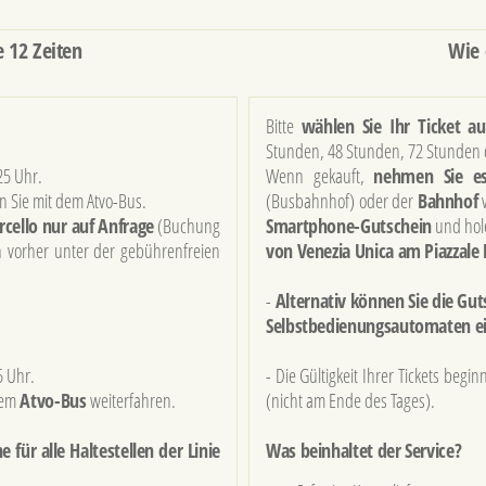
 12 Zeiten
Wie 
Bitte
wählen Sie Ihr Ticket au
Stunden, 48 Stunden, 72 Stunden 
25 Uhr.
Wenn gekauft,
nehmen Sie e
n Sie mit dem Atvo-Bus.
(Busbahnhof) oder der
Bahnhof
v
rcello nur auf Anfrage
(Buchung
Smartphone-Gutschein
und hol
 vorher unter der gebührenfreien
von Venezia Unica am Piazzale
-
Alternativ können Sie die G
Selbstbedienungsautomaten e
5 Uhr.
- Die Gültigkeit Ihrer Tickets begi
dem
Atvo-Bus
weiterfahren.
(nicht am Ende des Tages).
 für alle Haltestellen der Linie
Was beinhaltet der Service?