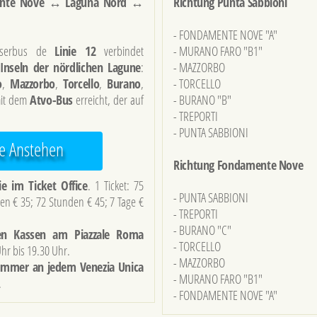
mente Nove ↔ Laguna Nord ↔
Richtung Punta Sabbioni
- FONDAMENTE NOVE "A"
asserbus de
Linie 12
verbindet
- MURANO FARO "B1"
Inseln der nördlichen Lagune
:
- MAZZORBO
o
,
Mazzorbo
,
Torcello
,
Burano
,
- TORCELLO
mit dem
Atvo-Bus
erreicht, der auf
- BURANO "B"
- TREPORTI
- PUNTA SABBIONI
ne Anstehen
Richtung Fondamente Nove
e im Ticket Office
. 1 Ticket: 75
- PUNTA SABBIONI
en € 35; 72 Stunden € 45; 7 Tage €
- TREPORTI
- BURANO "C"
n Kassen am Piazzale Roma
- TORCELLO
hr bis 19.30 Uhr.
- MAZZORBO
nummer an jedem Venezia Unica
- MURANO FARO "B1"
.
- FONDAMENTE NOVE "A"