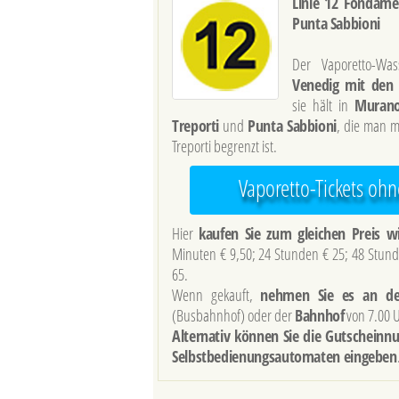
Linie 12 Fonda
Punta Sabbioni
Der Vaporetto-W
Venedig mit den 
sie hält in
Muran
Treporti
und
Punta Sabbioni
, die man 
Treporti begrenzt ist.
Vaporetto-Tickets oh
Hier
kaufen Sie zum gleichen Preis wi
Minuten € 9,50; 24 Stunden € 25; 48 Stund
65.
Wenn gekauft,
nehmen Sie es an de
(Busbahnhof) oder der
Bahnhof
von 7.00 U
Alternativ können Sie die Gutschein
Selbstbedienungsautomaten eingeben