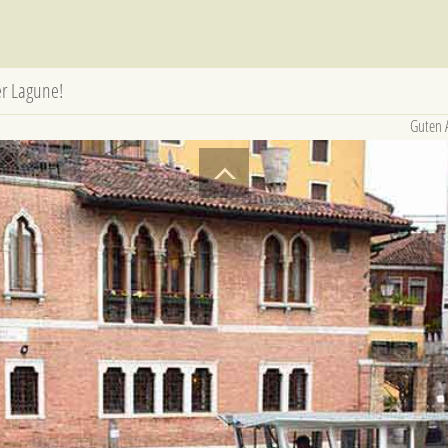
er Lagune!
Guten A