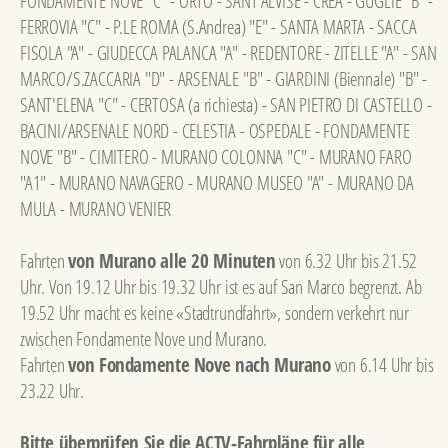
FONDAMENTE NOVE "C" - ORTO - SANT'ALVISE - CREA - GUGLIE "B" -
FERROVIA "C" - P.LE ROMA (S.Andrea) "E" - SANTA MARTA - SACCA
FISOLA "A" - GIUDECCA PALANCA "A" - REDENTORE - ZITELLE "A" - SAN
MARCO/S.ZACCARIA "D" - ARSENALE "B" - GIARDINI (Biennale) "B" -
SANT'ELENA "C" - CERTOSA (a richiesta) - SAN PIETRO DI CASTELLO -
BACINI/ARSENALE NORD - CELESTIA - OSPEDALE - FONDAMENTE
NOVE "B" - CIMITERO - MURANO COLONNA "C" - MURANO FARO
"A1" - MURANO NAVAGERO - MURANO MUSEO "A" - MURANO DA
MULA - MURANO VENIER
Fahrten
von Murano alle 20 Minuten
von 6.32 Uhr bis 21.52
Uhr. Von 19.12 Uhr bis 19.32 Uhr ist es auf San Marco begrenzt. Ab
19.52 Uhr macht es keine «Stadtrundfahrt», sondern verkehrt nur
zwischen Fondamente Nove und Murano.
Fahrten
von Fondamente Nove nach Murano
von 6.14 Uhr bis
23.22 Uhr.
Bitte überprüfen Sie die ACTV-Fahrpläne für alle