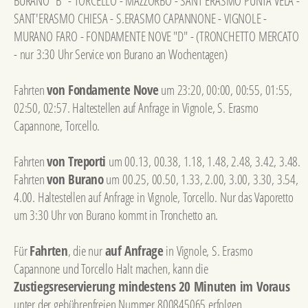
BURANO "B" - TORCELLO - MAZZORBO - SANT'ERASMO PUNTA VELA -
SANT'ERASMO CHIESA - S.ERASMO CAPANNONE - VIGNOLE -
MURANO FARO - FONDAMENTE NOVE "D" - (TRONCHETTO MERCATO
- nur 3:30 Uhr Service von Burano an Wochentagen)
Fahrten
von Fondamente Nove
um 23:20, 00:00, 00:55, 01:55,
02:50, 02:57. Haltestellen auf Anfrage in Vignole, S. Erasmo
Capannone, Torcello.
Fahrten
von Treporti
um 00.13, 00.38, 1.18, 1.48, 2.48, 3.42, 3.48.
Fahrten
von Burano
um 00.25, 00.50, 1.33, 2.00, 3.00, 3.30, 3.54,
4.00. Haltestellen auf Anfrage in Vignole, Torcello. Nur das Vaporetto
um 3:30 Uhr von Burano kommt in Tronchetto an.
Für
Fahrten
, die nur
auf Anfrage
in Vignole, S. Erasmo
Capannone und Torcello Halt machen, kann die
Zustiegsreservierung mindestens 20 Minuten im Voraus
unter der gebührenfreien Nummer 800845065 erfolgen.