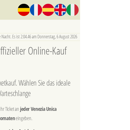
 Nacht. Es ist 2:04.47 am Donnerstag, 6 August 2026
fizieller Online-Kauf
cketkauf. Wählen Sie das ideale
Warteschlange
hr Ticket an
jeder Venezia Unica
tomaten
eingeben.