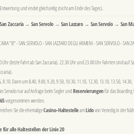
r Entwertung und endet gleichzeitig (nicht am Ende des Tages).
o San Zaccaria → San Servolo → San Lazzaro → San Servolo → San M
RIA "B" - SAN SERVOLO - SAN LAZZARO DEGLI ARMENI - SAN SERVOLO - SAN Z
0 Uhr (letzte Fahrt ab San Zaccaria). 22.30 Uhr und 23.00 Uhr Fahrten sind auf S
ccaria).
 8.10. Dann um 8.40, 9.00, 9.20, 9.50, 10.30, 11.10, 12.30, 13.10, 13.50, 14.30, 
San Servolo nur auf Anfrage beim Segler und
Reservierungen
für das Boarding
65
vorgenommen werden.
reichen Sie die ehemalige
Casino-Haltestelle
am
Lido
von Venedig in der Nä
für alle Haltestellen der Linie 20