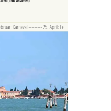
paren (ohne Anstehen)
arneval --------- 25. April: Fest von San Marco --------- 9. Mai –