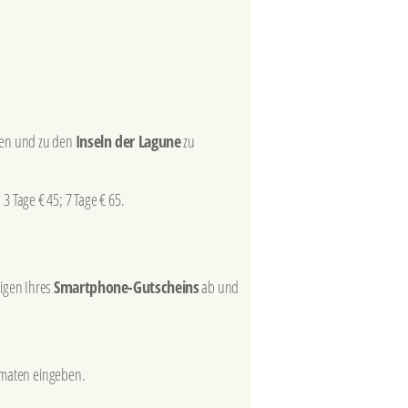
en und zu den
Inseln der Lagune
zu
 3 Tage € 45; 7 Tage € 65.
eigen Ihres
Smartphone-Gutscheins
ab und
omaten eingeben.