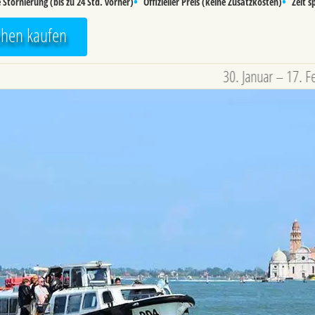
•
•
 Stornierung (bis zu 24 Std. vorher)
Offizieller Preis (keine Zusatzkosten)
Zeit s
tehen kaufen
30. Januar – 17. Februar: K