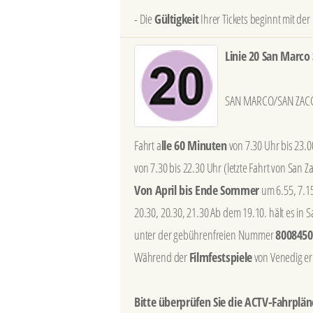
- Die
Gültigkeit
Ihrer Tickets beginnt mit de
Linie 20 San Marc
SAN MARCO/SAN ZACCA
Fahrt a
lle 60 Minuten
von 7.30 Uhr bis 23.0
von 7.30 bis 22.30 Uhr (letzte Fahrt von San Za
Von April bis Ende Sommer
um 6.55, 7.15,
20.30, 20.30, 21.30 Ab dem 19.10. hält es in 
unter der gebührenfreien Nummer
8008450
Während der
Filmfestspiele
von Venedig er
Bitte überprüfen Sie die ACTV-Fahrpläne 