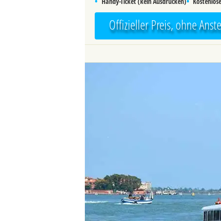
•
•
Handy-Ticket (kein Ausdrucken)
Kostenlose
Offizieller Preis, ohne Ans